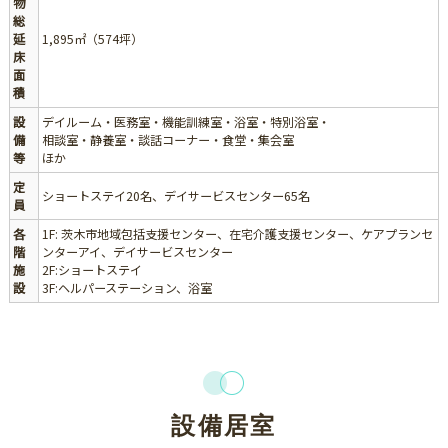
物
総
延
1,895㎡（574坪）
床
面
積
設
デイルーム・医務室・機能訓練室・浴室・特別浴室・
備
相談室・静養室・談話コーナー・食堂・集会室
等
ほか
定
ショートステイ20名、デイサービスセンター65名
員
各
1F: 茨木市地域包括支援センター、在宅介護支援センター、ケアプランセ
階
ンターアイ、デイサービスセンター
施
2F:ショートステイ
設
3F:ヘルパーステーション、浴室
設備居室