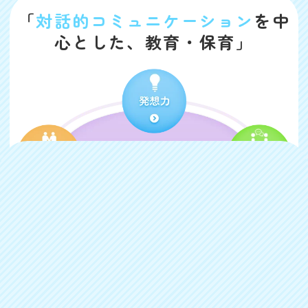
「
対話的コミュニケーション
を中
心とした、教育・保育」