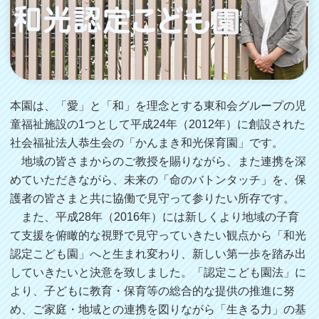
本園は、「愛」と「和」を理念とする東和会グループの児
童福祉施設の1つとして平成24年（2012年）に創設された
社会福祉法人恭生会の「かんまき和光保育園」です。
地域の皆さまからのご教授を賜りながら、また連携を深
めていただきながら、未来の「命のバトンタッチ」を、保
護者の皆さまと共に協働で見守って参りたい所存です。
また、平成28年（2016年）には新しくより地域の子育
て支援を俯瞰的な視野で見守っていきたい観点から「和光
認定こども園」へと生まれ変わり、新しい第一歩を踏み出
していきたいと決意を致しました。「認定こども園法」に
より、子どもに教育・保育等の総合的な提供の推進に努
め、ご家庭・地域との連携を図りながら「生きる力」の基