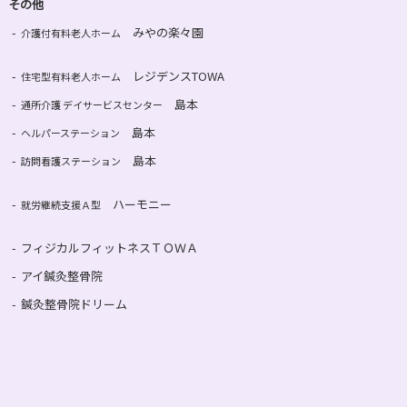
その他
みやの楽々園
介護付有料老人ホーム
レジデンスTOWA
住宅型有料老人ホーム
島本
通所介護 デイサービスセンター
島本
ヘルパーステーション
島本
訪問看護ステーション
ハーモニー
就労継続支援Ａ型
フィジカルフィットネスＴＯＷＡ
アイ鍼灸整骨院
鍼灸整骨院ドリーム