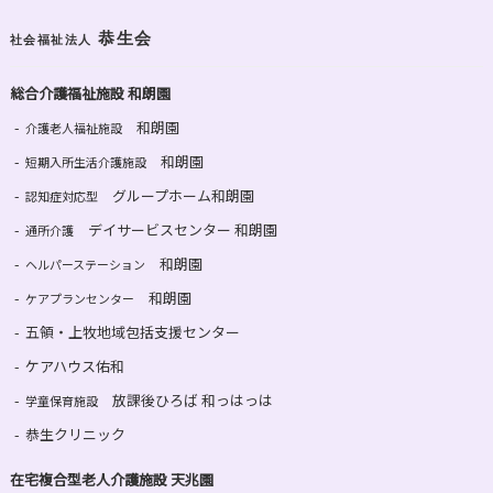
恭生会
社会福祉法人
総合介護福祉施設 和朗園
和朗園
介護老人福祉施設
和朗園
短期入所生活介護施設
グループホーム和朗園
認知症対応型
デイサービスセンター 和朗園
通所介護
和朗園
ヘルパーステーション
和朗園
ケアプランセンター
五領・上牧地域包括支援センター
ケアハウス佑和
放課後ひろば 和っはっは
学童保育施設
恭生クリニック
在宅複合型老人介護施設 天兆園