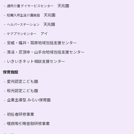
天兆園
通所介護 デイサービスセンター
天兆園
短期入所生活介護施設
天兆園
ヘルパーステーション
アイ
ケアプランセンター
安威・福井・耳原地域包括支援センター
清渓・忍頂寺・山手台地域包括支援センター
いきいきネット相談支援センター
保育施設
愛光認定こども園
和光認定こども園
企業主導型 みらい保育園
初任者研修事業
喀痰吸引等登録研修事業