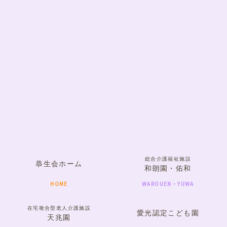
総合介護福祉施設
恭生会ホーム
和朗園・佑和
HOME
WAROUEN・YUWA
在宅複合型老人介護施設
愛光認定こども園
天兆園